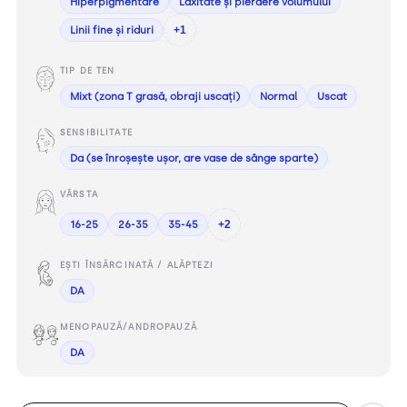
Hiperpigmentare
Laxitate și pierdere volumului
Linii fine și riduri
+1
TIP DE TEN
Mixt (zona T grasă, obraji uscați)
Normal
Uscat
SENSIBILITATE
Da (se înroșește ușor, are vase de sânge sparte)
VÂRSTA
16-25
26-35
35-45
+2
EȘTI ÎNSĂRCINATĂ / ALĂPTEZI
DA
MENOPAUZĂ/ANDROPAUZĂ
DA