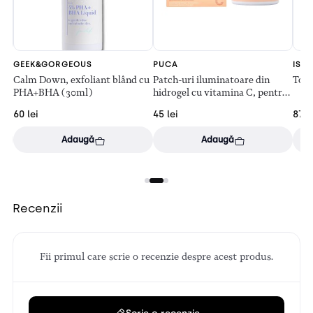
GEEK&GORGEOUS
PUCA
ISNT
Calm Down, exfoliant blând cu
Patch-uri iluminatoare din
Tone
PHA+BHA (30ml)
hidrogel cu vitamina C, pentru
ochi (60 bucăți)
60
lei
45
lei
87
l
Adaugă
Adaugă
Recenzii
Fii primul care scrie o recenzie despre acest produs.
Scrie o recenzie