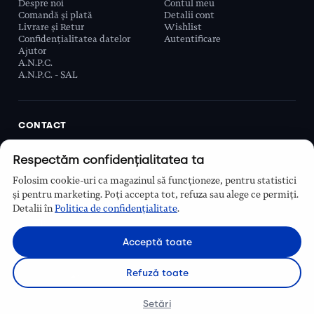
Despre noi
Contul meu
Comandă și plată
Detalii cont
Livrare și Retur
Wishlist
Confidențialitatea datelor
Autentificare
Ajutor
A.N.P.C.
A.N.P.C. - SAL
CONTACT
Biobeauty Concept SRL, Prelungirea Ghencea 107C,
Respectăm confidențialitatea ta
Sector 6, București, România
0768 110 863
Folosim cookie-uri ca magazinul să funcționeze, pentru statistici
Program
și pentru marketing. Poți accepta tot, refuza sau alege ce permiți.
Luni–Vineri, 9:00 – 16:00
Detalii în
Politica de confidențialitate
.
Contact
Acceptă toate
Refuză toate
Setări
© Biobeauty 2026. Toate drepturile rezervate.