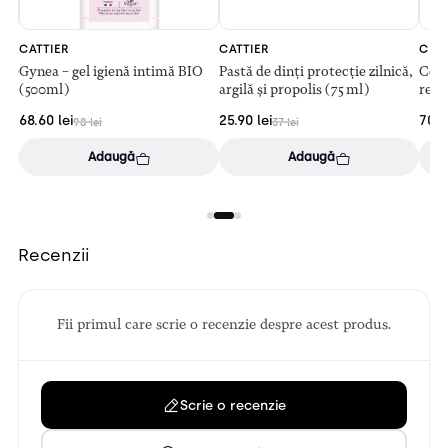
CATTIER
CATTIER
CER
ție
Gynea – gel igienă intimă BIO
Pastă de dinți protecție zilnică,
Cera
(500ml)
argilă și propolis (75 ml)
repa
(100
68.60
lei
25.90
lei
70
l
98
lei
37
lei
Adaugă
Adaugă
Recenzii
Fii primul care scrie o recenzie despre acest produs.
Scrie o recenzie