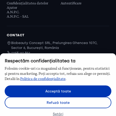
Confidențialitatea datelor
Autentificare
Ajutor
A.N.P.C.
A.N.P.C. - SAL
CONTACT
Biobeauty Concept SRL, Prelungirea Ghencea 107C,
Sector 6, București, România
0768 110 863
Program
Respectăm confidențialitatea ta
Luni–Vineri, 9:00 – 16:00
Folosim cookie-uri ca magazinul să funcționeze, pentru statistici
Contact
și pentru marketing. Poți accepta tot, refuza sau alege ce permiți.
Detalii în
Politica de confidențialitate
.
Acceptă toate
Refuză toate
© Biobeauty 2026. Toate drepturile rezervate.
Setări