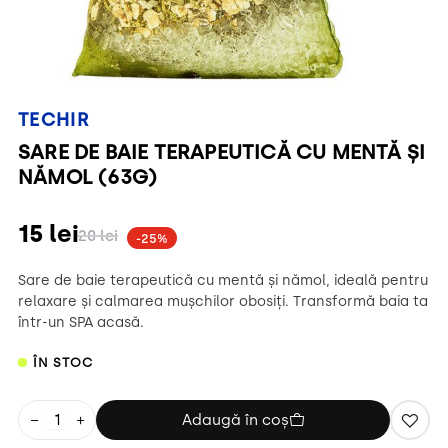
TECHIR
SARE DE BAIE TERAPEUTICĂ CU MENTĂ ȘI
NĂMOL (63G)
15
lei
20
lei
-25%
Sare de baie terapeutică cu mentă și nămol, ideală pentru
relaxare și calmarea mușchilor obosiți. Transformă baia ta
într-un SPA acasă.
ÎN STOC
−
+
Adaugă în coș