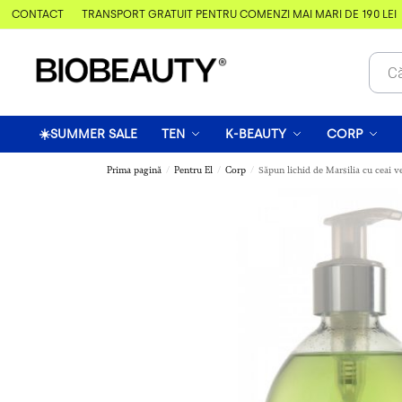
& CONTACT
TRANSPORT GRATUIT PENTRU COMENZI MAI MARI DE 190 LEI
☀️SUMMER SALE
TEN
K-BEAUTY
CORP
Prima pagină
Pentru El
Corp
Săpun lichid de Marsilia cu ceai v
/
/
/