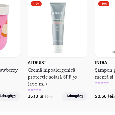
-10%
-30%
ALTRUIST
INTRA
rawberry
Cremă hipoalergenică
Șampon p
protecție solară SPF 50
mentă și
(100 ml)
35.10
lei
20.30
lei
Adaugă
Adaugă
39
lei