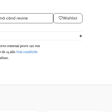
mă când revine
Wishlist
entru comenzi peste 190 ron
de 14 zile.
Vezi condițiile
oduse.