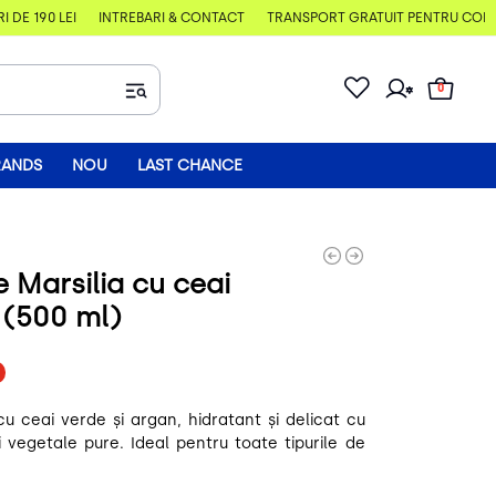
E 190 LEI
ÎNTREBĂRI & CONTACT
TRANSPORT GRATUIT PENTRU COMENZI
0
RANDS
NOU
LAST CHANCE
e Marsilia cu ceai
 (500 ml)
cu ceai verde și argan, hidratant și delicat cu
ri vegetale pure. Ideal pentru toate tipurile de