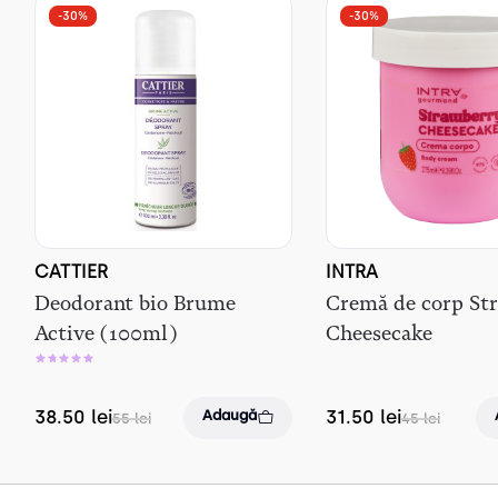
-30%
-30%
CATTIER
INTRA
Deodorant bio Brume
Cremă de corp St
Active (100ml)
Cheesecake
38.50
lei
31.50
lei
Adaugă
55
lei
45
lei