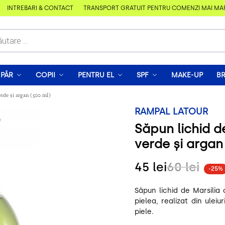
ÎNTREBĂRI & CONTACT
TRANSPORT GRATUIT PENTRU COMENZI MAI MARI D
PĂR
COPII
PENTRU EL
SPF
MAKE-UP
B
erde și argan (500 ml)
RAMPAL LATOUR
Săpun lichid d
verde și argan
45
lei
60
lei
-25%
Săpun lichid de Marsilia 
pielea, realizat din uleiu
piele.