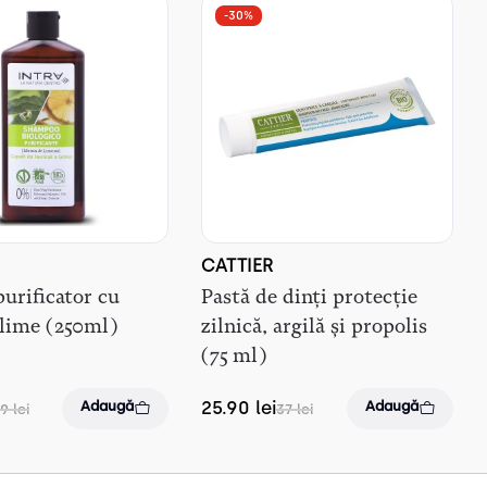
-30%
CATTIER
urificator cu
Pastă de dinți protecție
 lime (250ml)
zilnică, argilă și propolis
(75 ml)
25.90
lei
Adaugă
Adaugă
29
lei
37
lei