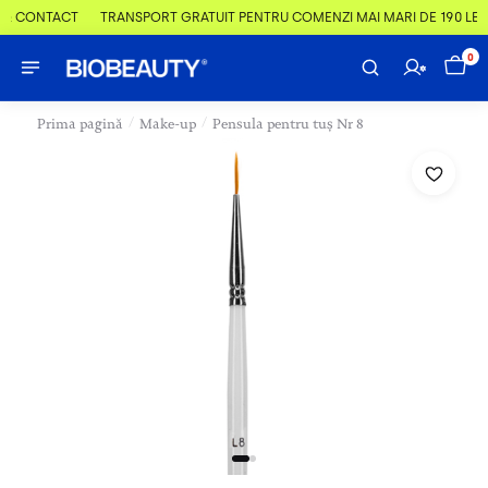
 & CONTACT
TRANSPORT GRATUIT PENTRU COMENZI MAI MARI DE 190 LEI
0
/
/
Prima pagină
Make-up
Pensula pentru tuș Nr 8