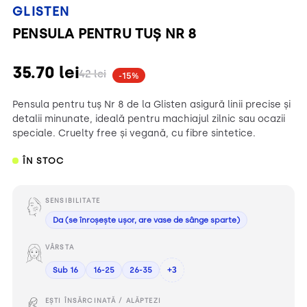
GLISTEN
PENSULA PENTRU TUȘ NR 8
35.70
lei
42
lei
-15%
Pensula pentru tuș Nr 8 de la Glisten asigură linii precise și
detalii minunate, ideală pentru machiajul zilnic sau ocazii
speciale. Cruelty free și vegană, cu fibre sintetice.
ÎN STOC
SENSIBILITATE
Da (se înroșește ușor, are vase de sânge sparte)
VÂRSTA
Sub 16
16-25
26-35
+3
EȘTI ÎNSĂRCINATĂ / ALĂPTEZI