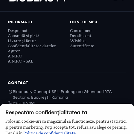
INFORMAȚII
CONTUL MEU
Despre noi
Contul meu
Comandă și plată
Detalii cont
Livrare și Retur
Wishlist
Confidențialitatea datelor
Autentificare
Ajutor
A.N.P.C.
A.N.P.C. - SAL
CONTACT
Biobeauty Concept SRL, Prelungirea Ghencea 107C,
Sector 6, București, România
0768 110 863
Program
Respectăm confidențialitatea ta
Luni–Vineri, 9:00 – 16:00
Folosim cookie-uri ca magazinul să funcționeze, pentru statistici
Contact
și pentru marketing. Poți accepta tot, refuza sau alege ce permiți.
Detalii în
Politica de confidențialitate
.