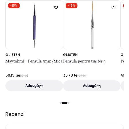
-15%
-15%
-
GLISTEN
GLISTEN
GLI
ash
Maytahmi – Pensulă 5mm/Mică
Pensula pentru tuș Nr 9
Pens
50.15
lei
35.70
lei
41.
59
lei
42
lei
Adaugă
Adaugă
Recenzii