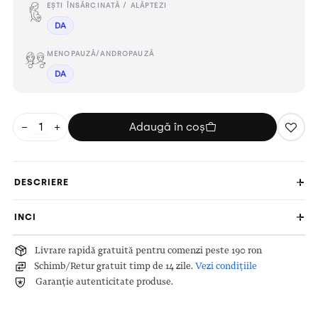
EȘTI ÎNSĂRCINATĂ / ALĂPTEZI
DA
MENOPAUZĂ/ANDROPAUZĂ
DA
−
+
Adaugă în coș
DESCRIERE
INCI
Livrare rapidă gratuită pentru comenzi peste 190 ron
Schimb/Retur gratuit timp de 14 zile.
Vezi condițiile
Garanție autenticitate produse.