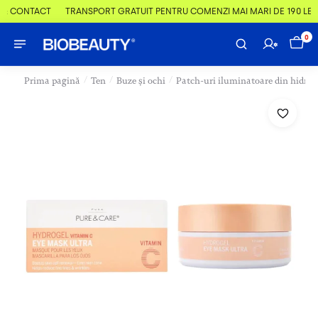
 & CONTACT
TRANSPORT GRATUIT PENTRU COMENZI MAI MARI DE 190 LEI
0
/
/
/
Prima pagină
Ten
Buze și ochi
Patch-uri iluminatoare din hidrog