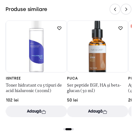
Produse similare
-
ISNTREE
PUCA
PUC
e
Toner hidratant cu 5 tipuri de
Ser peptide EGF, HA și beta-
Apă 
că,
acid hialuronic (200ml)
glucan (30 ml)
(40
102
lei
50
lei
20
l
Adaugă
Adaugă