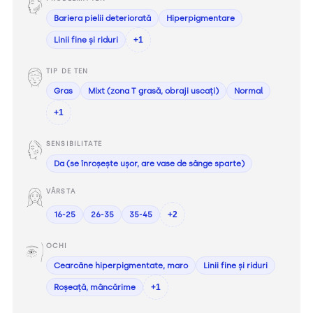
Bariera pielii deteriorată
Hiperpigmentare
Linii fine și riduri
+1
TIP DE TEN
Gras
Mixt (zona T grasă, obraji uscați)
Normal
+1
SENSIBILITATE
Da (se înroșește ușor, are vase de sânge sparte)
VÂRSTA
16-25
26-35
35-45
+2
OCHI
Cearcăne hiperpigmentate, maro
Linii fine și riduri
Roșeață, mâncărime
+1