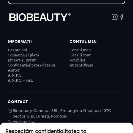
INFORMAȚII
CONTUL MEU
Despre noi
Contul meu
Comandă și plată
Detalii cont
Livrare și Retur
Wishlist
Confidențialitatea datelor
Autentificare
Ajutor
A.N.P.C.
A.N.P.C. - SAL
CONTACT
Biobeauty Concept SRL, Prelungirea Ghencea 107C,
Sector 6, București, România
0768 110 863
Program
Respectăm confidențialitatea ta