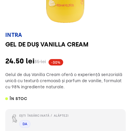
INTRA
GEL DE DUȘ VANILLA CREAM
24.50
lei
35
lei
-30%
Gelul de duș Vanilla Cream oferă o experiență senzorială
unică cu textură cremoasă și parfum de vanilie, formulat
cu 98% ingrediente naturale.
ÎN STOC
EȘTI ÎNSĂRCINATĂ / ALĂPTEZI
DA