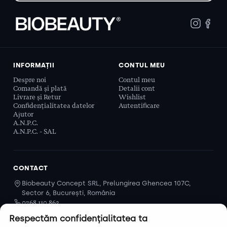
INFORMAȚII
CONTUL MEU
Despre noi
Contul meu
Comandă și plată
Detalii cont
Livrare și Retur
Wishlist
Confidențialitatea datelor
Autentificare
Ajutor
A.N.P.C.
A.N.P.C. - SAL
CONTACT
Biobeauty Concept SRL, Prelungirea Ghencea 107C,
Sector 6, București, România
0768 110 863
Program
Respectăm confidențialitatea ta
Luni–Vineri, 9:00 – 16:00