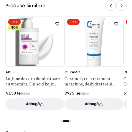
Produse similare
-25%
-25%
-
NOU
APLB
CERAMOL
INTR
ție
Loțiune de corp iluminatoare
Ceramol 311 – tratament
Crem
cu vitamina C și acid kojic
uscăciune, deshidratare și
Col
(300ml)
dermatite (200ml)
43.50
lei
99.75
lei
31.
58
lei
133
lei
Adaugă
Adaugă