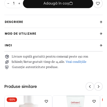
−
+
Adaugă în coș
DESCRIERE
MOD DE UTILIZARE
INCI
Livrare rapidă gratuită pentru comenzi peste 190 ron
Schimb/Retur gratuit timp de 14 zile.
Vezi condițiile
Garanție autenticitate produse.
Produse similare
-50%
-