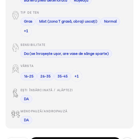
Bariera pielii deteriorată
Roșeață
TIP DE TEN
Gras
Mixt (zona T grasă, obraji uscați)
Normal
+1
SENSIBILITATE
Da (se înroșește ușor, are vase de sânge sparte)
VÂRSTA
16-25
26-35
35-45
+1
EȘTI ÎNSĂRCINATĂ / ALĂPTEZI
DA
MENOPAUZĂ/ANDROPAUZĂ
DA