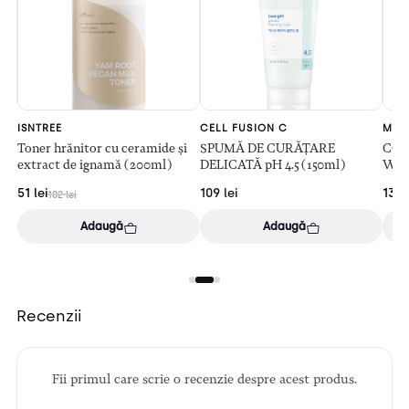
ISNTREE
CELL FUSION C
MED
er
Toner hrănitor cu ceramide și
SPUMĂ DE CURĂȚARE
COL
extract de ignamă (200ml)
DELICATĂ pH 4.5 (150ml)
WRA
exfo
51
lei
109
lei
130
102
lei
Adaugă
Adaugă
Recenzii
Fii primul care scrie o recenzie despre acest produs.