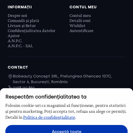
INFORMAȚII
CONTUL MEU
Despre noi
Contul meu
Comandă și plată
Detalii cont
Livrare și Retur
Wishlist
Confidențialitatea datelor
Autentificare
Ajutor
A.N.P.C.
A.N.P.C. - SAL
CONTACT
Biobeauty Concept SRL, Prelungirea Ghencea 107C,
Sector 6, București, România
0768 110 863
Program
Respectăm confidențialitatea ta
Luni–Vineri, 9:00 – 16:00
Folosim cookie-uri ca magazinul să funcționeze, pentru statistici
Contact
și pentru marketing. Poți accepta tot, refuza sau alege ce permiți.
Detalii în
Politica de confidențialitate
.
Acceptă toate