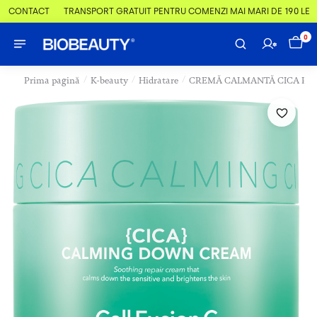
& CONTACT
TRANSPORT GRATUIT PENTRU COMENZI MAI MARI DE 190 LEI
0
/
/
/
Prima pagină
K-beauty
Hidratare
CREMĂ CALMANTĂ CICA PIEL