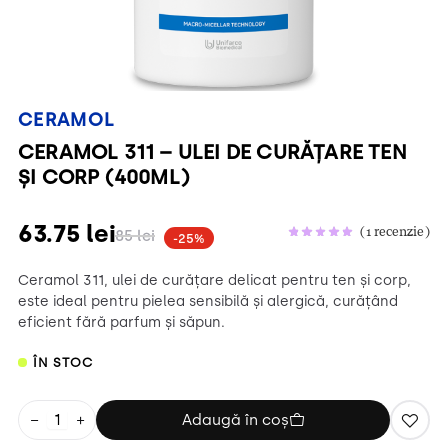
CERAMOL
CERAMOL 311 – ULEI DE CURĂȚARE TEN
ȘI CORP (400ML)
63.75
lei
(
1
recenzie)
85
lei
-25%
Ceramol 311, ulei de curățare delicat pentru ten și corp,
este ideal pentru pielea sensibilă și alergică, curățând
eficient fără parfum și săpun.
ÎN STOC
−
+
Adaugă în coș