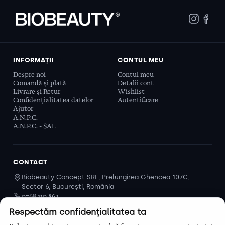
INFORMAȚII
CONTUL MEU
Despre noi
Contul meu
Comandă și plată
Detalii cont
Livrare și Retur
Wishlist
Confidențialitatea datelor
Autentificare
Ajutor
A.N.P.C.
A.N.P.C. - SAL
CONTACT
Biobeauty Concept SRL, Prelungirea Ghencea 107C,
Sector 6, București, România
0768 110 863
Program
Respectăm confidențialitatea ta
Luni–Vineri, 9:00 – 16:00