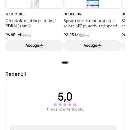
MEDICUBE
ULTRASUN
DEJ
 cu
Cremă de ochi cu peptide și
Spray transparent protecție
Săpu
PDRN (30ml)
solară SPF50, activități sportive
cafe
(150ml)
96.85
lei
92.25
lei
24
l
149
lei
123
lei
Adaugă
Adaugă
Recenzii
5,0
1 recenzie verificată