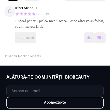
Irina Stanciu
09.10.2024
E ideal pentru pielea mea uscata! Orice altceva as folosi,
revin mereu la el.
Raportează
0
0
Afișează 1–1 din 1 recenzii
ALĂTURĂ-TE COMUNITĂȚII BIOBEAUTY