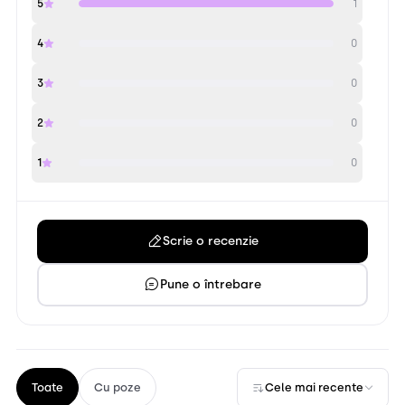
5
1
4
0
3
0
2
0
1
0
Scrie o recenzie
Pune o întrebare
Toate
Cu poze
Cele mai recente