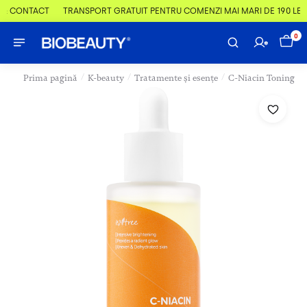
 & CONTACT
TRANSPORT GRATUIT PENTRU COMENZI MAI MARI DE 190 LEI
0
/
/
/
Prima pagină
K-beauty
Tratamente și esențe
C-Niacin Toning A