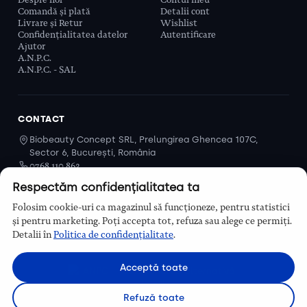
Comandă și plată
Detalii cont
Livrare și Retur
Wishlist
Confidențialitatea datelor
Autentificare
Ajutor
A.N.P.C.
A.N.P.C. - SAL
CONTACT
Biobeauty Concept SRL, Prelungirea Ghencea 107C,
Sector 6, București, România
0768 110 863
Program
Respectăm confidențialitatea ta
Luni–Vineri, 9:00 – 16:00
Folosim cookie-uri ca magazinul să funcționeze, pentru statistici
Contact
și pentru marketing. Poți accepta tot, refuza sau alege ce permiți.
Detalii în
Politica de confidențialitate
.
Acceptă toate
Refuză toate
© Biobeauty 2026. Toate drepturile rezervate.