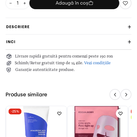
−
+
Adaugă în coș
DESCRIERE
INCI
Livrare rapidă gratuită pentru comenzi peste 190 ron
Schimb/Retur gratuit timp de 14 zile.
Vezi condițiile
Garanție autenticitate produse.
Produse similare
-25%
-
N