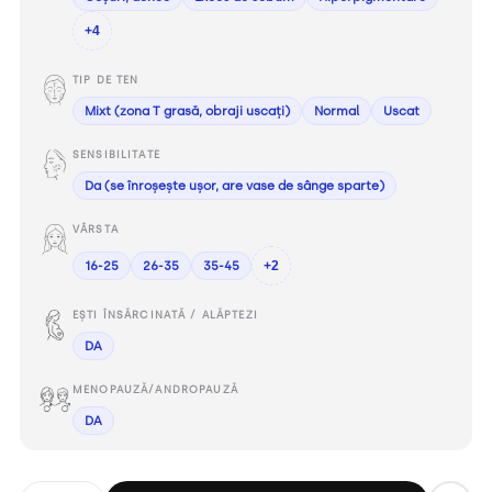
+4
TIP DE TEN
Mixt (zona T grasă, obraji uscați)
Normal
Uscat
SENSIBILITATE
Da (se înroșește ușor, are vase de sânge sparte)
VÂRSTA
16-25
26-35
35-45
+2
EȘTI ÎNSĂRCINATĂ / ALĂPTEZI
DA
MENOPAUZĂ/ANDROPAUZĂ
DA