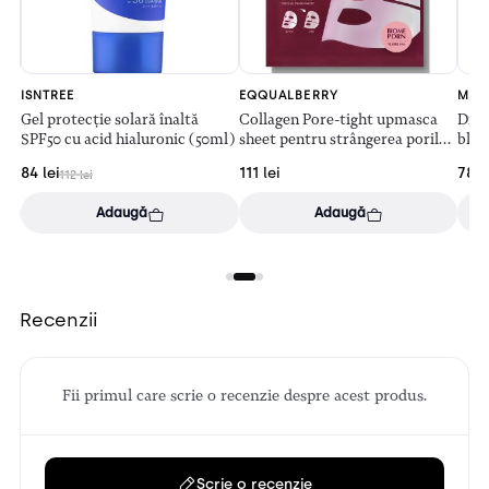
ISNTREE
EQQUALBERRY
MED
Gel protecție solară înaltă
Collagen Pore-tight upmasca
Disc
SPF50 cu acid hialuronic (50ml)
sheet pentru strângerea porilor
blân
– 4 bucăți
MILD
84
lei
111
lei
78.
112
lei
Adaugă
Adaugă
Recenzii
Fii primul care scrie o recenzie despre acest produs.
Scrie o recenzie