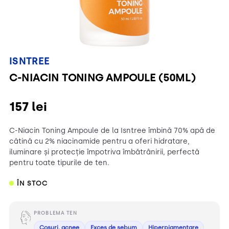
ISNTREE
C-NIACIN TONING AMPOULE (50ML)
157
lei
C-Niacin Toning Ampoule de la Isntree îmbină 70% apă de
cătină cu 2% niacinamide pentru a oferi hidratare,
iluminare și protecție împotriva îmbătrânirii, perfectă
pentru toate tipurile de ten.
ÎN STOC
PROBLEMA TEN
Coșuri, acnee
Exces de sebum
Hiperpigmentare