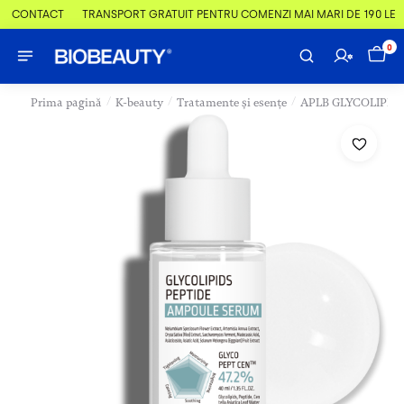
 & CONTACT
TRANSPORT GRATUIT PENTRU COMENZI MAI MARI DE 190 LEI
0
/
/
/
Prima pagină
K-beauty
Tratamente și esențe
APLB GLYCOLIPIDS P