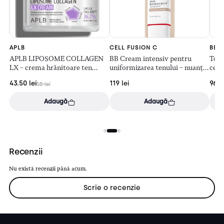
APLB
CELL FUSION C
BEP
APLB LIPOSOME COLLAGEN
BB Cream intensiv pentru
Tone
LX – crema hrănitoare ten
uniformizarea tenului – nuanța
cera
matur, uscat, deshidratat
Natural Light (30ml)
43.50
lei
119
lei
96.
58
lei
(55ml)
Adaugă
Adaugă
Recenzii
Nu există recenzii până acum.
Scrie o recenzie