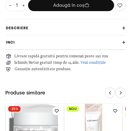
−
+
Adaugă în coș
DESCRIERE
INCI
Livrare rapidă gratuită pentru comenzi peste 190 ron
Schimb/Retur gratuit timp de 14 zile.
Vezi condițiile
Garanție autenticitate produse.
Produse similare
-25%
NOU
-
N