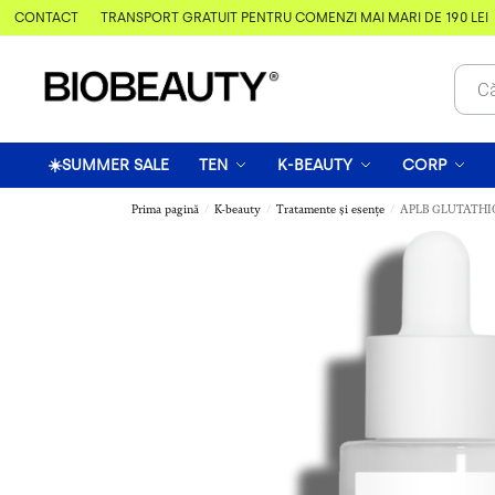
& CONTACT
TRANSPORT GRATUIT PENTRU COMENZI MAI MARI DE 190 LEI
☀️SUMMER SALE
TEN
K-BEAUTY
CORP
Prima pagină
K-beauty
Tratamente și esențe
APLB GLUTATHION
/
/
/