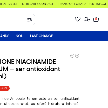
 190 LEI
ÎNTREBĂRI & CONTACT
TRANSPORT GRATUIT PENTRU COMENZI
0
RANDS
NOU
LAST CHANCE
IONE NIACINAMIDE
M – ser antioxidant
ml)
-25%
amide Ampoule Serum este un ser antioxidant
n și deshidratat, ce oferă hidratare intensă,