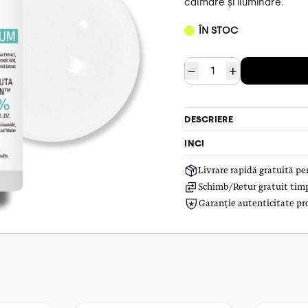
calmare și iluminare.
ÎN STOC
−
+
DESCRIERE
INCI
Livrare rapidă gratuită p
Schimb/Retur gratuit timp 
Garanție autenticitate pr