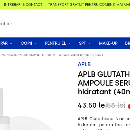
ÎNTREBĂRI & CONTACT
TRANSPORT GRATUIT PENTRU COMENZI MAI MARI DE
PĂR
COPII
PENTRU EL
SPF
MAKE-UP
B
E NIACINAMIDE AMPOULE SERUM – ser antioxidant hidratant (40ml)
APLB
APLB GLUTATH
AMPOULE SERU
hidratant (40
43.50
lei
58
lei
APLB Glutathione Niacin
hidratant pentru ten ter