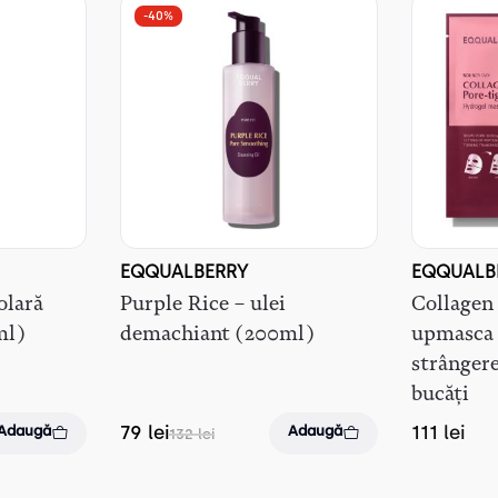
-40%
EQQUALBERRY
EQQUALB
olară
Purple Rice – ulei
Collagen
ml)
demachiant (200ml)
upmasca 
strângere
bucăți
79
lei
111
lei
Adaugă
Adaugă
132
lei