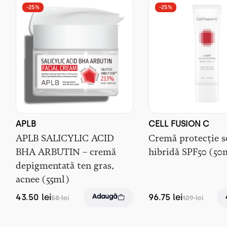
-25%
-25%
APLB
CELL FUSION C
APLB SALICYLIC ACID
Cremă protecție s
BHA ARBUTIN – cremă
hibridă SPF50 (50
depigmentată ten gras,
acnee (55ml)
43.50
lei
96.75
lei
Adaugă
58
lei
129
lei