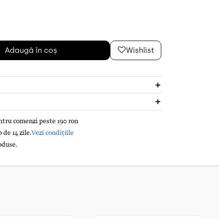
Adaugă în coș
Wishlist
entru comenzi peste 190 ron
de 14 zile.
Vezi condițiile
oduse.