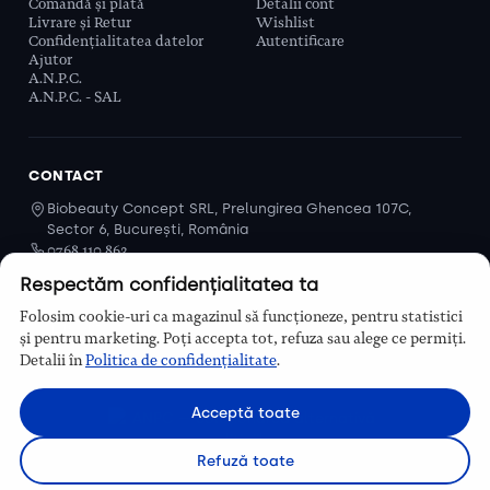
Comandă și plată
Detalii cont
Livrare și Retur
Wishlist
Confidențialitatea datelor
Autentificare
Ajutor
A.N.P.C.
A.N.P.C. - SAL
CONTACT
Biobeauty Concept SRL, Prelungirea Ghencea 107C,
Sector 6, București, România
0768 110 863
Program
Respectăm confidențialitatea ta
Luni–Vineri, 9:00 – 16:00
Folosim cookie-uri ca magazinul să funcționeze, pentru statistici
Contact
și pentru marketing. Poți accepta tot, refuza sau alege ce permiți.
Detalii în
Politica de confidențialitate
.
Acceptă toate
Refuză toate
© Biobeauty 2026. Toate drepturile rezervate.