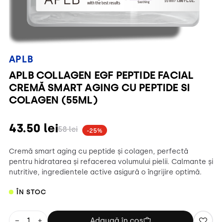
APLB
APLB COLLAGEN EGF PEPTIDE FACIAL
CREMĂ SMART AGING CU PEPTIDE SI
COLAGEN (55ML)
43.50
lei
58
lei
-25%
Cremă smart aging cu peptide și colagen, perfectă
pentru hidratarea și refacerea volumului pielii. Calmante și
nutritive, ingredientele active asigură o îngrijire optimă.
ÎN STOC
−
+
Adaugă în coș