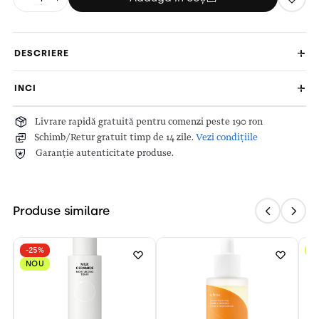
DESCRIERE
INCI
Livrare rapidă gratuită pentru comenzi peste 190 ron
Schimb/Retur gratuit timp de 14 zile.
Vezi condițiile
Garanție autenticitate produse.
Produse similare
-25%
N
NOU