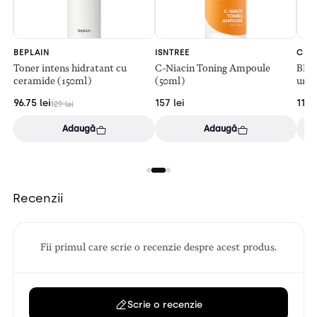
BEPLAIN
ISNTREE
CEL
Toner intens hidratant cu
C-Niacin Toning Ampoule
BB C
ceramide (150ml)
(50ml)
unif
Sign
96.75
lei
157
lei
119
l
129
lei
Adaugă
Adaugă
Recenzii
Fii primul care scrie o recenzie despre acest produs.
Scrie o recenzie