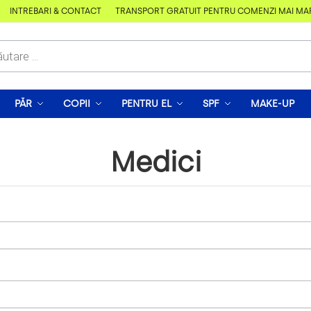
ÎNTREBĂRI & CONTACT
TRANSPORT GRATUIT PENTRU COMENZI MAI MARI 
PĂR
COPII
PENTRU EL
SPF
MAKE-UP
Medici