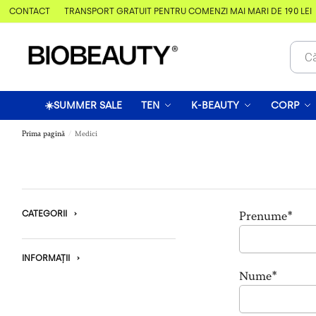
 & CONTACT
TRANSPORT GRATUIT PENTRU COMENZI MAI MARI DE 190 LEI
☀️SUMMER SALE
TEN
K-BEAUTY
CORP
Prima pagină
Medici
/
CATEGORII
›
Prenume*
INFORMAȚII
›
Nume*