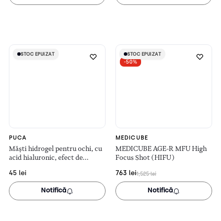
STOC EPUIZAT
STOC EPUIZAT
STOC EPUIZAT
STOC EPUIZAT
-50%
PUCA
MEDICUBE
Măști hidrogel pentru ochi, cu
MEDICUBE AGE-R MFU High
acid hialuronic, efect de
Focus Shot (HIFU)
umplere (60 bucăți)
45
lei
763
lei
1,525
lei
Notifică
Notifică