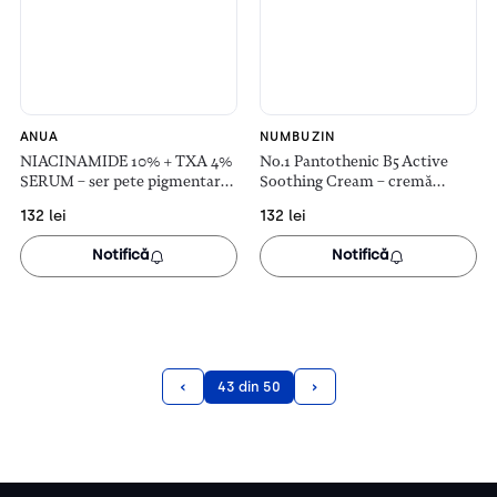
ANUA
NUMBUZIN
NIACINAMIDE 10% + TXA 4%
No.1 Pantothenic B5 Active
SERUM – ser pete pigmentare
Soothing Cream – cremă
(30ml)
hrănitoare și calmantă (80ml)
132
lei
132
lei
Notifică
Notifică
‹
›
43 din 50