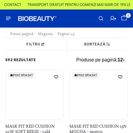
 & CONTACT
TRANSPORT GRATUIT PENTRU COMENZI MAI MARI DE 190 LEI
0
/
/
Prima pagină
Magazin
Pagina 43
FILTRU
SORTEAZĂ
›
Produse pe pagină:
12
592 REZULTATE
STOC EPUIZAT
STOC EPUIZAT
STOC EPUIZAT
STOC EPUIZAT
MASK FIT RED CUSHION
MASK FIT RED CUSHION 25N
24W SOFT BEIGE – cald
MOCHA – neutru