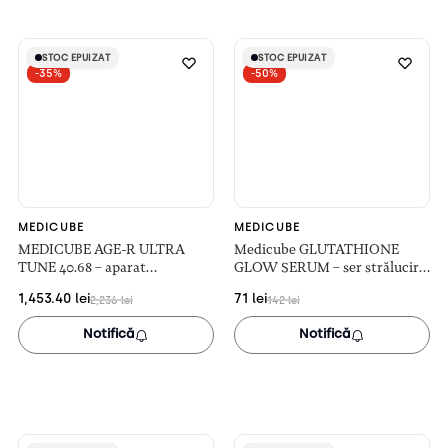
STOC EPUIZAT
STOC EPUIZAT
STOC EPUIZAT
STOC EPUIZAT
-35%
-50%
MEDICUBE
MEDICUBE
MEDICUBE AGE-R ULTRA
Medicube GLUTATHIONE
TUNE 40.68 – aparat
GLOW SERUM – ser strălucire
radiofrecvență facială pentru
cu glutation (30ml)
1,453.40
lei
71
lei
2,236
lei
142
lei
laxitate
Notifică
Notifică