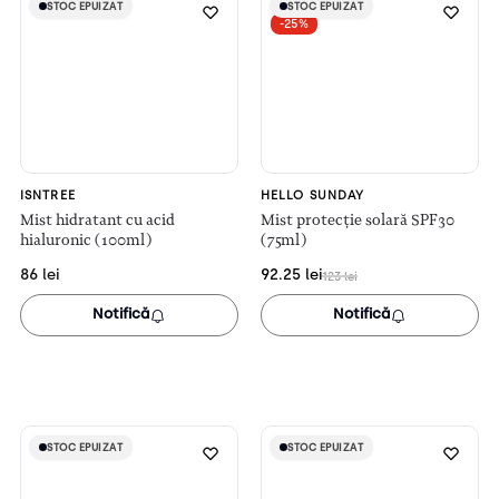
STOC EPUIZAT
STOC EPUIZAT
STOC EPUIZAT
STOC EPUIZAT
-25%
ISNTREE
HELLO SUNDAY
Mist hidratant cu acid
Mist protecție solară SPF30
hialuronic (100ml)
(75ml)
86
lei
92.25
lei
123
lei
Notifică
Notifică
STOC EPUIZAT
STOC EPUIZAT
STOC EPUIZAT
STOC EPUIZAT