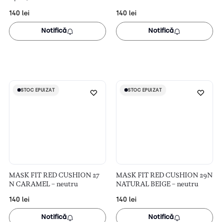
140
lei
140
lei
Notifică
Notifică
STOC EPUIZAT
STOC EPUIZAT
STOC EPUIZAT
STOC EPUIZAT
MASK FIT RED CUSHION 27
MASK FIT RED CUSHION 29N
N CARAMEL – neutru
NATURAL BEIGE – neutru
140
lei
140
lei
Notifică
Notifică