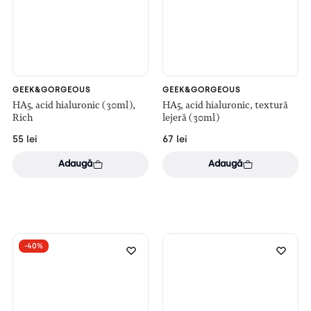
GEEK&GORGEOUS
GEEK&GORGEOUS
HA5, acid hialuronic (30ml),
HA5, acid hialuronic, textură
Rich
lejeră (30ml)
55
lei
67
lei
Adaugă
Adaugă
-40%