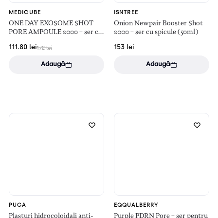
MEDICUBE
ISNTREE
ONE DAY EXOSOME SHOT
Onion Newpair Booster Shot
PORE AMPOULE 2000 – ser cu
2000 – ser cu spicule (50ml)
spicule (30ml)
111.80
lei
153
lei
172
lei
Adaugă
Adaugă
PUCA
EQQUALBERRY
Plasturi hidrocoloidali anti-
Purple PDRN Pore – ser pentru