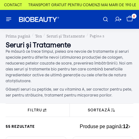
 & CONTACT
TRANSPORT GRATUIT PENTRU COMENZI MAI MARI DE 190 LEI
0
/
/
/
Prima pagină
Ten
Seruri și Tratamente
Pagina 2
Seruri și Tratamente
Pe măsură ce trece timpul, pielea are nevoie de tratamente și seruri
speciale pentru diferite nevoi (stimularea producției de colagen,
reducerea petelor cauzate de soare, prevenirea îmbătrânirii). Noi am
ales seruri și tratamente bio pentru ten care combină beneficiile
ingredientelor active de ultimă generație cu cele oferite de natura
atotștiutoare.
Găsești seruri cu peptide, ser cu vitamina A, ser corector pentru pete,
ser pentru strălucire, tratament pentru micșorarea porilor.
FILTRU
SORTEAZĂ
›
Produse pe pagină:
12
55 REZULTATE