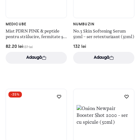
MEDICUBE
NUMBUZIN
Mist PDRN PINK & peptide
No.3 Skin Softening Serum
pentru strălucire, fermitate și
50ml – ser retexturizant (50ml)
uniformizare (100ml)
82.20
lei
132
lei
137
lei
Adaugă
Adaugă
-35%