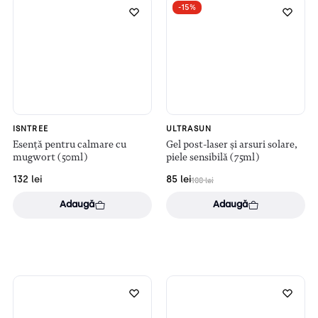
-15%
ISNTREE
ULTRASUN
Esență pentru calmare cu
Gel post-laser și arsuri solare,
mugwort (50ml)
piele sensibilă (75ml)
132
lei
85
lei
100
lei
Adaugă
Adaugă