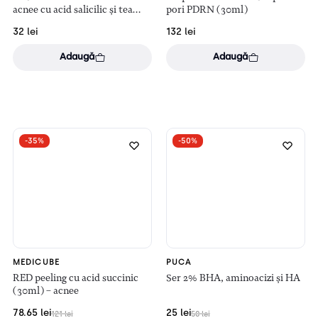
acnee cu acid salicilic și tea
pori PDRN (30ml)
tree, 36 bucăți
32
lei
132
lei
Adaugă
Adaugă
-35%
-50%
MEDICUBE
PUCA
RED peeling cu acid succinic
Ser 2% BHA, aminoacizi și HA
(30ml) – acnee
78.65
lei
25
lei
121
lei
50
lei