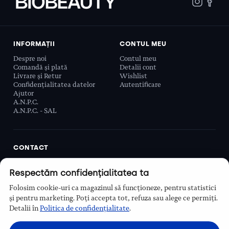
INFORMAȚII
CONTUL MEU
Despre noi
Contul meu
Comandă și plată
Detalii cont
Livrare și Retur
Wishlist
Confidențialitatea datelor
Autentificare
Ajutor
A.N.P.C.
A.N.P.C. - SAL
CONTACT
Biobeauty Concept SRL, Prelungirea Ghencea 107C,
Respectăm confidențialitatea ta
Sector 6, București, România
0768 110 863
Folosim cookie-uri ca magazinul să funcționeze, pentru statistici
Program
și pentru marketing. Poți accepta tot, refuza sau alege ce permiți.
Luni–Vineri, 9:00 – 16:00
Detalii în
Politica de confidențialitate
.
Contact