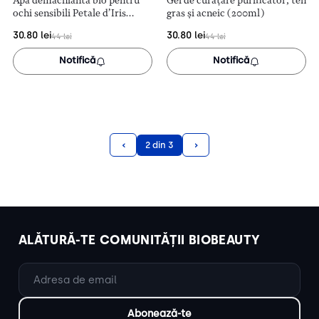
Apă demachiantă bio pentru
Gel de curățare purificator, ten
ochi sensibili Petale d’Iris
gras și acneic (200ml)
(150ml)
30.80
lei
30.80
lei
44
lei
44
lei
Notifică
Notifică
‹
›
2 din 3
ALĂTURĂ-TE COMUNITĂȚII BIOBEAUTY