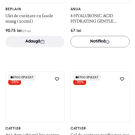
BEPLAIN
ANUA
Ulei de curățare cu fasole
8 HYALURONIC ACID
mung (200ml)
HYDRATING GENTLE
FOAMING CLEANSER –
90.75
lei
67
lei
121
lei
spumă de curățare blândă
(150ml)
Adaugă
Notifică
STOC EPUIZAT
STOC EPUIZAT
STOC EPUIZAT
STOC EPUIZAT
-30%
-30%
CATTIER
CATTIER