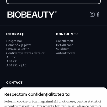
INFORMAȚII
CONTUL MEU
Despre noi
Contul meu
Comandă și plată
Detalii cont
Livrare și Retur
Wishlist
Confidențialitatea datelor
Autentificare
Ajutor
A.N.P.C.
A.N.P.C. - SAL
CONTACT
Biobeauty Concept SRL, Prelungirea Ghencea 107C,
Respectăm confidențialitatea ta
Sector 6, București, România
0768 110 863
Folosim cookie-uri ca magazinul să funcționeze, pentru statistici
Program
și pentru marketing. Poți accepta tot, refuza sau alege ce permiți.