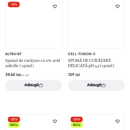
-10%
ALTRUIST
CELL FUSION C
Spumă de curățare cu 2% acid
SPUMĂ DE CURĂȚARE
salicilic (150ml)
DELICATĂ pH 4.5 (150ml)
39.60
lei
109
lei
44
lei
Adaugă
Adaugă
-25%
-25%
NOU
NOU