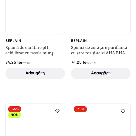
BEPLAIN
BEPLAIN
Spumă de curățare pH
Spumă de curățare purifiantă
echilibrat cu fasole mung
cu sare roz și acizi AHA BHA
(80ml)
(120ml)
74.25
lei
74.25
lei
99
lei
99
lei
Adaugă
Adaugă
-35%
-30%
NOU