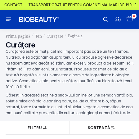
 & CONTACT
TRANSPORT GRATUIT PENTRU COMENZI MAI MARI DE 190 LEI
0
/
/
/
Prima pagină
Ten
Curățare
Pagina 2
Curățare
Curățarea este primul și cel mai important pas către un ten frumos.
Nu trebuie să acționăm asupra tenului cu produse agresive deoarece
nu facem altceva decât să stimulăm excesiv producția de sebum, să îl
irităm, să îi stricăm echilibrul natural. Produsele cosmetice bio au o
textură bogată și sunt un amestec dinamic de ingrediente biologice
active. Cosmeticele bio pentru curățare purifică sau hidratează tenul
fără să îl irite.
Găsești în această secține a shop-ului online loțiune demachiantă bio,
soluție micelară bio, cleansing balm, gel de curățare bio, săpun
natural, toate formulate cu unturi și uleiuri vegetale cosmetice de cea
mai bună calitate provenite din culturi ecologice și comerț fairtrade.
FILTRU
SORTEAZĂ