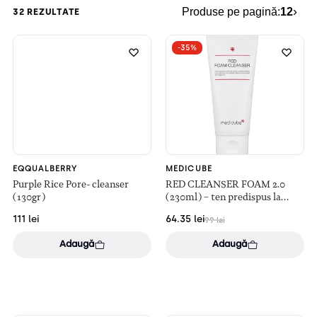
›
Produse pe pagină:
12
32 REZULTATE
-35%
EQQUALBERRY
MEDICUBE
Purple Rice Pore- cleanser
RED CLEANSER FOAM 2.0
(130gr)
(230ml) – ten predispus la
acnee
111
lei
64.35
lei
99
lei
Adaugă
Adaugă