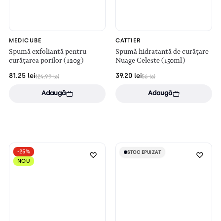
MEDICUBE
CATTIER
Spumă exfoliantă pentru
Spumă hidratantă de curățare
curățarea porilor (120g)
Nuage Celeste (150ml)
81.25
lei
39.20
lei
124.99
lei
56
lei
Adaugă
Adaugă
-25%
STOC EPUIZAT
STOC EPUIZAT
NOU