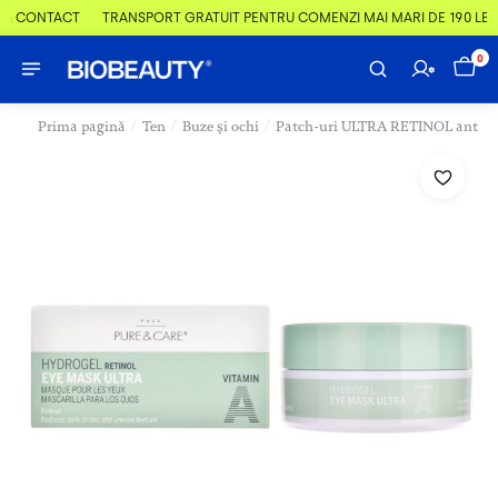
 & CONTACT
TRANSPORT GRATUIT PENTRU COMENZI MAI MARI DE 190 LEI
0
/
/
/
Prima pagină
Ten
Buze și ochi
Patch-uri ULTRA RETINOL anticea