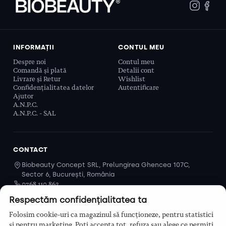
INFORMAȚII
CONTUL MEU
Despre noi
Contul meu
Comandă și plată
Detalii cont
Livrare și Retur
Wishlist
Confidențialitatea datelor
Autentificare
Ajutor
A.N.P.C.
A.N.P.C. - SAL
CONTACT
Biobeauty Concept SRL, Prelungirea Ghencea 107C,
Sector 6, București, România
0768 110 863
Program
Respectăm confidențialitatea ta
Luni–Vineri, 9:00 – 16:00
Folosim cookie-uri ca magazinul să funcționeze, pentru statistici
Contact
și pentru marketing. Poți accepta tot, refuza sau alege ce permiți.