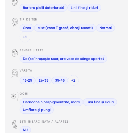
Bariera pielii deteriorată
Linii fine și riduri
TIP DE TEN
Gras
Mixt (zona T grasă, obraji uscați)
Normal
+1
SENSIBILITATE
Da (se înroșește ușor, are vase de sânge sparte)
VÂRSTA
16-25
26-35
35-45
+2
OCHI
Cearcăne hiperpigmentate, maro
Linii fine și riduri
Umflare și pungi
EȘTI ÎNSĂRCINATĂ / ALĂPTEZI
NU