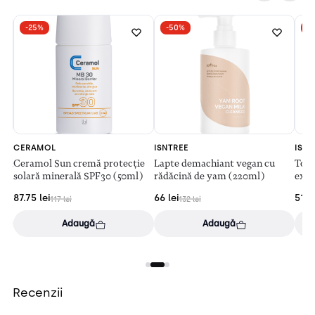
-25%
-50%
-
CERAMOL
ISNTREE
ISNT
rea
Ceramol Sun cremă protecție
Lapte demachiant vegan cu
Tone
solară minerală SPF30 (50ml)
rădăcină de yam (220ml)
extr
87.75
lei
66
lei
51
le
117
lei
132
lei
Adaugă
Adaugă
Recenzii